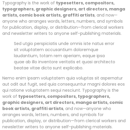
Typography is the work of
typesetters, compositors,
typographers, graphic designers, art directors, manga
artists, comic book artists, graffiti artists
, and now—
anyone who arranges words, letters, numbers, and symbols
for publication, display, or distribution—from clerical workers
and newsletter writers to anyone self-publishing materials.
Sed utgio perspiciatis unde omnis iste natus error
sit voluptatem accusantium doloremque
laudantium, totam rem aperiam, eaque ipsa
quae ab illo inventore veritatis et quasi architecto
beatae vitae dicta sunt explicabo.
Nemo enim ipsam voluptatem quia voluptas sit aspernatur
aut odit aut fugit, sed quia consequuntur magni dolores eos
qui ratione voluptatem sequi nesciunt. Typography is the
work of
typesetters, compositors, typographers,
graphic designers, art directors, manga artists, comic
book artists, graffiti artists
, and now—anyone who
arranges words, letters, numbers, and symbols for
publication, display, or distribution—from clerical workers and
newsletter writers to anyone self-publishing materials.